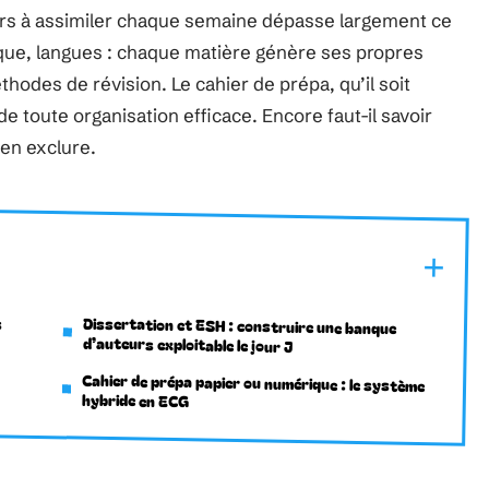
ours à assimiler chaque semaine dépasse largement ce
ique, langues : chaque matière génère ses propres
hodes de révision. Le cahier de prépa, qu’il soit
e toute organisation efficace. Encore faut-il savoir
 en exclure.
s
Dissertation et ESH : construire une banque
d’auteurs exploitable le jour J
Cahier de prépa papier ou numérique : le système
hybride en ECG