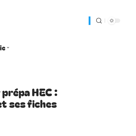
ie
 prépa HEC :
et ses fiches