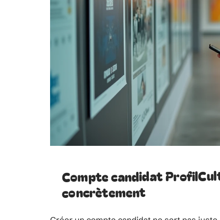
Compte candidat ProfilCult
concrètement
Créer un compte candidat ne sert pas juste 